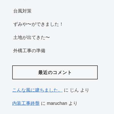
台風対策
ずみや〜ができました！
土地が出てきた〜
外構工事の準備
最近のコメント
こんな風に建ちました。
に
じん
より
内装工事終盤
に
maruchan
より