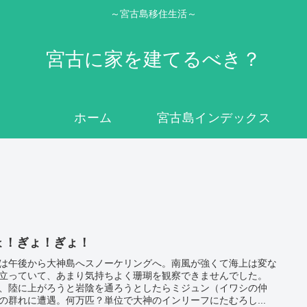
～宮古島移住生活～
宮古に家を建てるべき？
ホーム
宮古島インデックス
ょ！ぎょ！ぎょ！
は午後から大神島へスノーケリングへ。南風が強くて海上は変な
立っていて、あまり気持ちよく珊瑚を観察できませんでした。
、陸に上がろうと岩陰を通ろうとしたらミジュン（イワシの仲
の群れに遭遇。何万匹？単位で大神のインリーフにたむろし...