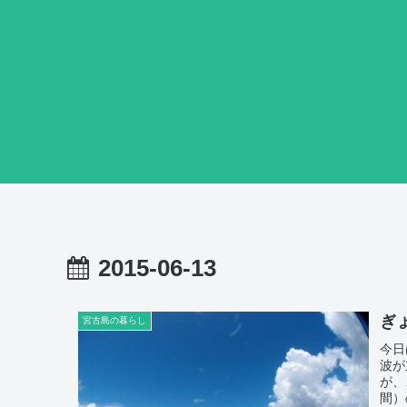
2015-06-13
ぎ
宮古島の暮らし
今日
波が
が、
間）